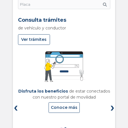
Consulta trámites
de vehículo y conductor
Ver trámites
ajas!
¡Esta
Disfruta los beneficios
de estar conectados
con nuestro portal de movilidad
Vis
‹
›
fo
Conoce más
or la
Ev
le
de