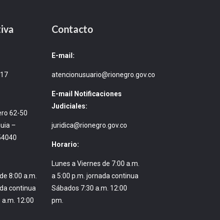
iva
Contacto
E-mail:
717
atencionusuario@rionegro.gov.co
E-mail Notificaciones
Judiciales:
ero 62-50
uia –
juridica@rionegro.gov.co
54040
Horario:
Lunes a Viernes de 7:00 a.m.
de 8:00 a.m.
a 5:00 p.m. jornada continua
ada continua
Sábados 7:30 a.m. 12:00
 a.m. 12:00
pm.