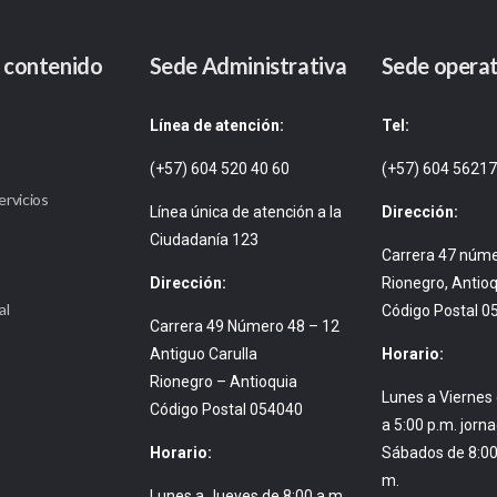
 contenido
Sede Administrativa
Sede operat
Línea de atención:
Tel:
(+57) 604 520 40 60
(+57) 604 5621
ervicios
Línea única de atención a la
Dirección:
Ciudadanía 123
Carrera 47 núm
Dirección:
Rionegro, Antioq
al
Código Postal 0
Carrera 49 Número 48 – 12
Antiguo Carulla
Horario:
Rionegro – Antioquia
Lunes a Viernes 
Código Postal 054040
a 5:00 p.m. jorn
Horario:
Sábados de 8:00
m.
Lunes a Jueves de 8:00 a.m.