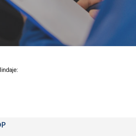
indaje:
OP