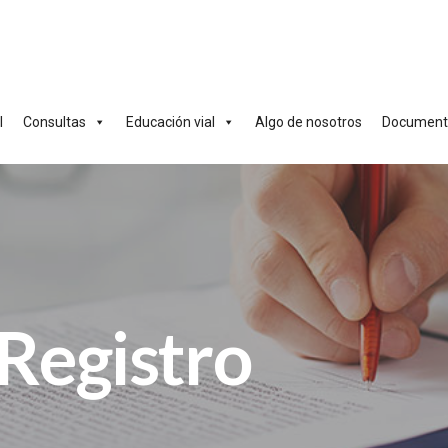
l
Consultas
Educación vial
Algo de nosotros
Documenta
Registro