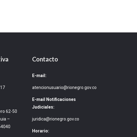
iva
Contacto
E-mail:
717
atencionusuario@rionegro.gov.co
E-mail Notificaciones
Judiciales:
ero 62-50
uia –
juridica@rionegro.gov.co
54040
Horario: