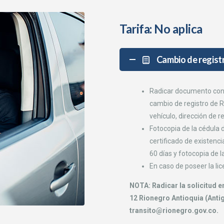
Tarifa: No aplica
Cambio de regist
Radicar documento con fi
cambio de registro de RN
vehículo, dirección de re
Fotocopia de la cédula d
certificado de existenc
60 días y fotocopia de l
En caso de poseer la lic
NOTA: Radicar la solicitud e
12 Rionegro Antioquia (Antig
transito@rionegro.gov.co.